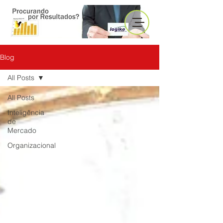
Blog
All Posts
All Posts
Inteligência
de
Mercado
Organizacional