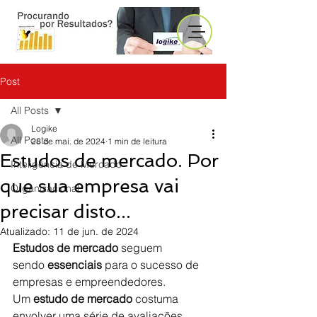
Post
All Posts
Logike
All Posts
28 de mai. de 2024
1 min de leitura
Estudos de mercado. Por
Inteligência de Mercado
que sua empresa vai
Organizacional
precisar disto...
Atualizado:
11 de jun. de 2024
Estudos de mercado
 seguem 
sendo 
essenciais
 para o sucesso de 
empresas e empreendedores. 
Um 
estudo de mercado
 costuma 
envolver uma série de avaliações, 